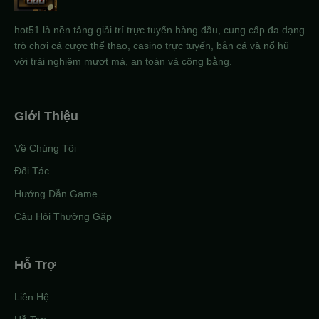
hot51 là nền tảng giải trí trực tuyến hàng đầu, cung cấp đa dạng
trò chơi cá cược thể thao, casino trực tuyến, bắn cá và nổ hũ
với trải nghiệm mượt mà, an toàn và công bằng.
Giới Thiệu
Về Chúng Tôi
Đối Tác
Hướng Dẫn Game
Câu Hỏi Thường Gặp
Hỗ Trợ
Liên Hệ