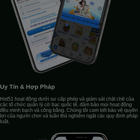
Uy Tín & Hợp Pháp
Hot51 hoạt động dưới sự cấp phép và giám sát chặt chẽ của
các tổ chức quản lý cờ bạc quốc tế, đảm bảo mọi hoạt động
đều minh bạch và công bằng. Chúng tôi cam kết bảo vệ quyền
lợi của người chơi và tuân thủ nghiêm ngặt các quy định pháp
luật.