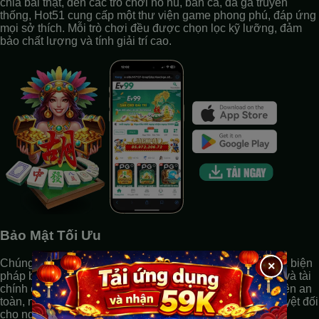
chia bài thật, đến các trò chơi nổ hũ, bắn cá, đá gà truyền
thống, Hot51 cung cấp một thư viện game phong phú, đáp ứng
mọi sở thích. Mỗi trò chơi đều được chọn lọc kỹ lưỡng, đảm
bảo chất lượng và tính giải trí cao.
Bảo Mật Tối Ưu
Chúng tôi áp dụng công nghệ mã hóa SSL 128-bit và các biện
×
pháp bảo mật tiên tiến khác để bảo vệ thông tin cá nhân và tài
chính của bạn. Mọi giao dịch tại Hot51 đều được thực hiện an
toàn, nhanh chóng và minh bạch, mang lại sự yên tâm tuyệt đối
cho người chơi.