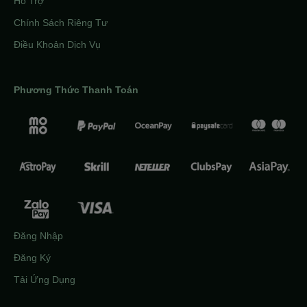
Hỗ Trợ
Chính Sách Riêng Tư
Điều Khoản Dịch Vụ
Phương Thức Thanh Toán
Đăng Nhập
Đăng Ký
Tải Ứng Dụng