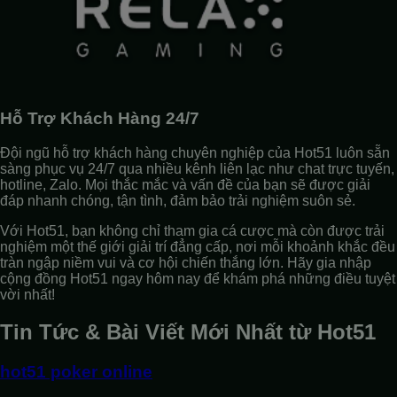
Hỗ Trợ Khách Hàng 24/7
Đội ngũ hỗ trợ khách hàng chuyên nghiệp của Hot51 luôn sẵn
sàng phục vụ 24/7 qua nhiều kênh liên lạc như chat trực tuyến,
hotline, Zalo. Mọi thắc mắc và vấn đề của bạn sẽ được giải
đáp nhanh chóng, tận tình, đảm bảo trải nghiệm suôn sẻ.
Với Hot51, bạn không chỉ tham gia cá cược mà còn được trải
nghiệm một thế giới giải trí đẳng cấp, nơi mỗi khoảnh khắc đều
tràn ngập niềm vui và cơ hội chiến thắng lớn. Hãy gia nhập
cộng đồng Hot51 ngay hôm nay để khám phá những điều tuyệt
vời nhất!
Tin Tức & Bài Viết Mới Nhất từ Hot51
hot51 poker online