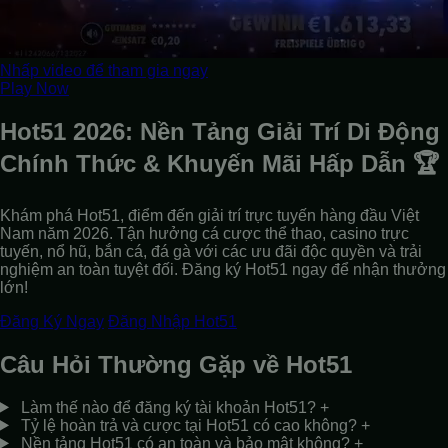
Nhấp video để tham gia ngay
Play Now
Hot51 2026: Nền Tảng Giải Trí Di Động
Chính Thức & Khuyến Mãi Hấp Dẫn 🏆
Khám phá Hot51, điểm đến giải trí trực tuyến hàng đầu Việt
Nam năm 2026. Tận hưởng cá cược thể thao, casino trực
tuyến, nổ hũ, bắn cá, đá gà với các ưu đãi độc quyền và trải
nghiệm an toàn tuyệt đối. Đăng ký Hot51 ngay để nhận thưởng
lớn!
Đăng Ký Ngay
Đăng Nhập Hot51
Câu Hỏi Thường Gặp về Hot51
Làm thế nào để đăng ký tài khoản Hot51?
+
Tỷ lệ hoàn trả và cược tại Hot51 có cao không?
+
Nền tảng Hot51 có an toàn và bảo mật không?
+