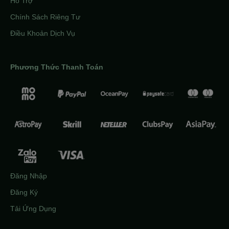
Hỗ Trợ
Chính Sách Riêng Tư
Điều Khoản Dịch Vụ
Phương Thức Thanh Toán
Đăng Nhập
Đăng Ký
Tải Ứng Dụng