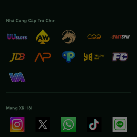
Nhà Cung Cấp Trò Chơi
Mạng Xã Hội