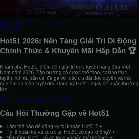
Nhấp video để tham gia ngay
Play Now
Hot51 2026: Nền Tảng Giải Trí Di Động
Chính Thức & Khuyến Mãi Hấp Dẫn 🏆
Khám phá Hot51, điểm đến giải trí trực tuyến hàng đầu Việt
Nam năm 2026. Tận hưởng cá cược thể thao, casino trực
tuyến, nổ hũ, bắn cá, đá gà với các ưu đãi độc quyền và trải
nghiệm an toàn tuyệt đối. Đăng ký Hot51 ngay để nhận thưởng
lớn!
Đăng Ký Ngay
Đăng Nhập Hot51
Câu Hỏi Thường Gặp về Hot51
Làm thế nào để đăng ký tài khoản Hot51?
+
Tỷ lệ hoàn trả và cược tại Hot51 có cao không?
+
Nền tảng Hot51 có an toàn và bảo mật không?
+