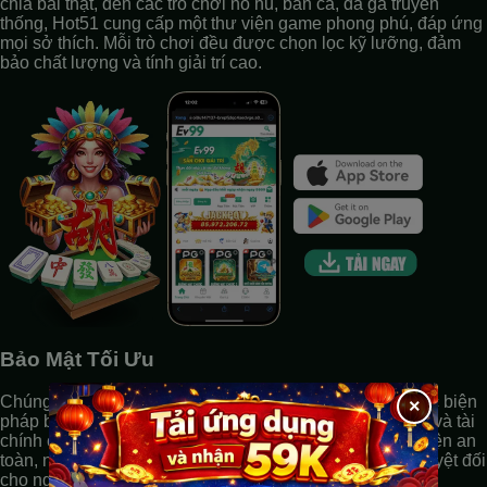
chia bài thật, đến các trò chơi nổ hũ, bắn cá, đá gà truyền
thống, Hot51 cung cấp một thư viện game phong phú, đáp ứng
mọi sở thích. Mỗi trò chơi đều được chọn lọc kỹ lưỡng, đảm
bảo chất lượng và tính giải trí cao.
Bảo Mật Tối Ưu
Chúng tôi áp dụng công nghệ mã hóa SSL 128-bit và các biện
×
pháp bảo mật tiên tiến khác để bảo vệ thông tin cá nhân và tài
chính của bạn. Mọi giao dịch tại Hot51 đều được thực hiện an
toàn, nhanh chóng và minh bạch, mang lại sự yên tâm tuyệt đối
cho người chơi.