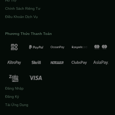
Hỗ Trợ
Chính Sách Riêng Tư
Điều Khoản Dịch Vụ
Phương Thức Thanh Toán
Đăng Nhập
Đăng Ký
Tải Ứng Dụng