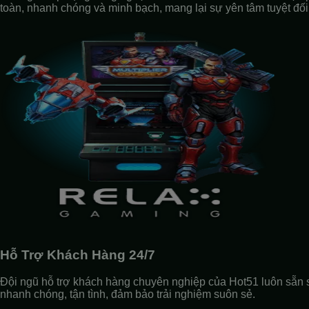
toàn, nhanh chóng và minh bạch, mang lại sự yên tâm tuyệt đối
Hỗ Trợ Khách Hàng 24/7
Đội ngũ hỗ trợ khách hàng chuyên nghiệp của Hot51 luôn sẵn sà
nhanh chóng, tận tình, đảm bảo trải nghiệm suôn sẻ.