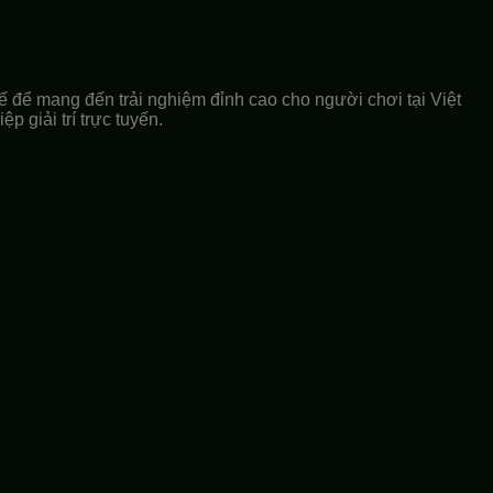
kế để mang đến trải nghiệm đỉnh cao cho người chơi tại Việt
 giải trí trực tuyến.