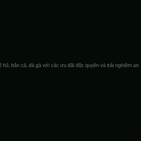
 hũ, bắn cá, đá gà với các ưu đãi độc quyền và trải nghiệm an