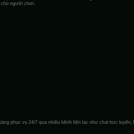
 cho người chơi.
ng phục vụ 24/7 qua nhiều kênh liên lạc như chat trực tuyến, 