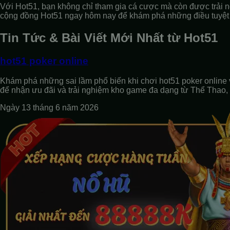
Với Hot51, bạn không chỉ tham gia cá cược mà còn được trải ng
cộng đồng Hot51 ngay hôm nay để khám phá những điều tuyệt 
Tin Tức & Bài Viết Mới Nhất từ Hot51
hot51 poker online
Khám phá những sai lầm phổ biến khi chơi hot51 poker online
để nhận ưu đãi và trải nghiệm kho game đa dạng từ Thể Thao,
Ngày 13 tháng 6 năm 2026