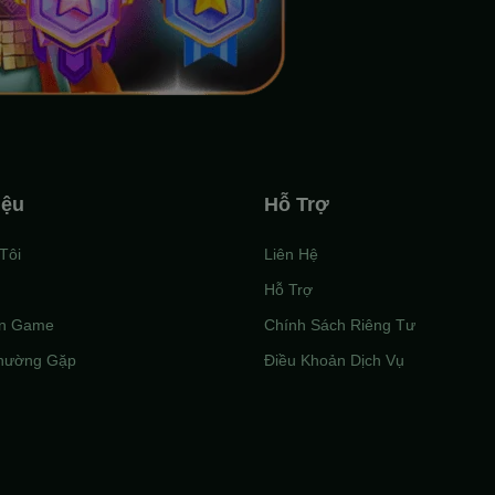
iệu
Hỗ Trợ
Tôi
Liên Hệ
Hỗ Trợ
n Game
Chính Sách Riêng Tư
hường Gặp
Điều Khoản Dịch Vụ