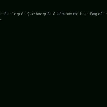
c tổ chức quản lý cờ bạc quốc tế, đảm bảo mọi hoạt động đều 
.