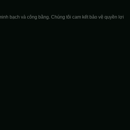
minh bạch và công bằng. Chúng tôi cam kết bảo vệ quyền lợi