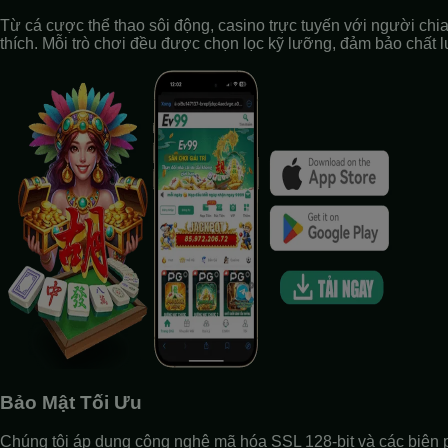
Từ cá cược thể thao sôi động, casino trực tuyến với người chi
thích. Mỗi trò chơi đều được chọn lọc kỹ lưỡng, đảm bảo chất lượ
Bảo Mật Tối Ưu
Chúng tôi áp dụng công nghệ mã hóa SSL 128-bit và các biện ph