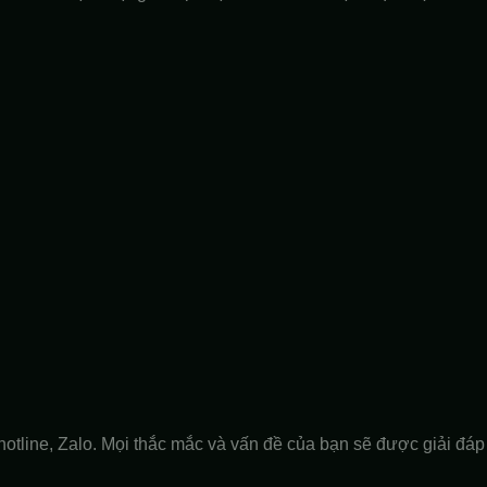
hotline, Zalo. Mọi thắc mắc và vấn đề của bạn sẽ được giải đáp