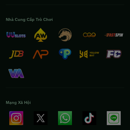
Nhà Cung Cấp Trò Chơi
Mạng Xã Hội