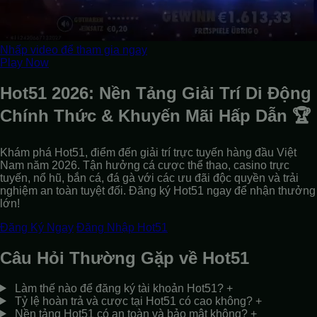
Nhấp video để tham gia ngay
Play Now
Hot51 2026: Nền Tảng Giải Trí Di Động
Chính Thức & Khuyến Mãi Hấp Dẫn 🏆
Khám phá Hot51, điểm đến giải trí trực tuyến hàng đầu Việt
Nam năm 2026. Tận hưởng cá cược thể thao, casino trực
tuyến, nổ hũ, bắn cá, đá gà với các ưu đãi độc quyền và trải
nghiệm an toàn tuyệt đối. Đăng ký Hot51 ngay để nhận thưởng
lớn!
Đăng Ký Ngay
Đăng Nhập Hot51
Câu Hỏi Thường Gặp về Hot51
Làm thế nào để đăng ký tài khoản Hot51?
+
Tỷ lệ hoàn trả và cược tại Hot51 có cao không?
+
Nền tảng Hot51 có an toàn và bảo mật không?
+