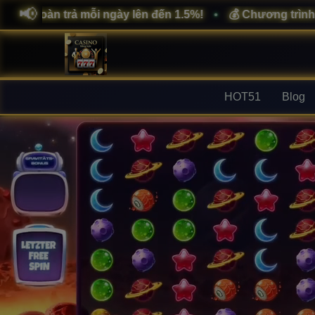
📢
rả mỗi ngày lên đến 1.5%!
•
💰 Chương trình VIP độc quy
HOT51
Blog