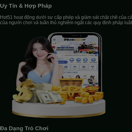
Uy Tín & Hợp Pháp
Hot51 hoạt động dưới sự cấp phép và giám sát chặt chẽ của cá
của người chơi và tuân thủ nghiêm ngặt các quy định pháp luật
Đa Dạng Trò Chơi