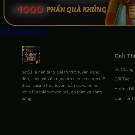
Xem Tất Cả Bài Viết
Giới Th
Về Chúng 
hot51 là nền tảng giải trí trực tuyến hàng
đầu, cung cấp đa dạng trò chơi cá cược thể
Đối Tác
thao, casino trực tuyến, bắn cá và nổ hũ
Hướng Dẫ
với trải nghiệm mượt mà, an toàn và công
Câu Hỏi T
bằng.