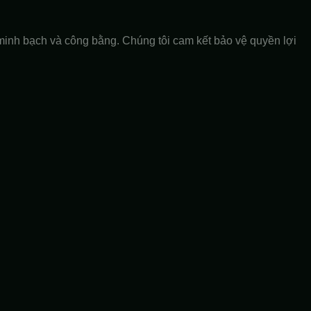
minh bạch và công bằng. Chúng tôi cam kết bảo vệ quyền lợi