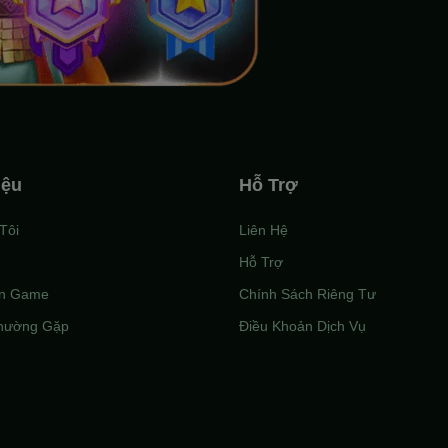
iệu
Hỗ Trợ
Tôi
Liên Hệ
Hỗ Trợ
n Game
Chính Sách Riêng Tư
hường Gặp
Điều Khoản Dịch Vụ