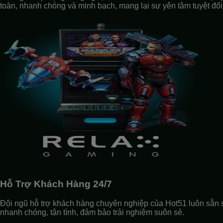
toàn, nhanh chóng và minh bạch, mang lại sự yên tâm tuyệt đối
Hỗ Trợ Khách Hàng 24/7
Đội ngũ hỗ trợ khách hàng chuyên nghiệp của Hot51 luôn sẵn sà
nhanh chóng, tận tình, đảm bảo trải nghiệm suôn sẻ.