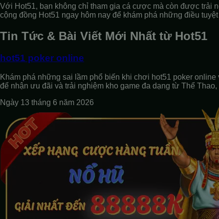
Với Hot51, bạn không chỉ tham gia cá cược mà còn được trải ng
cộng đồng Hot51 ngay hôm nay để khám phá những điều tuyệt 
Tin Tức & Bài Viết Mới Nhất từ Hot51
hot51 poker online
Khám phá những sai lầm phổ biến khi chơi hot51 poker online
để nhận ưu đãi và trải nghiệm kho game đa dạng từ Thể Thao,
Ngày 13 tháng 6 năm 2026