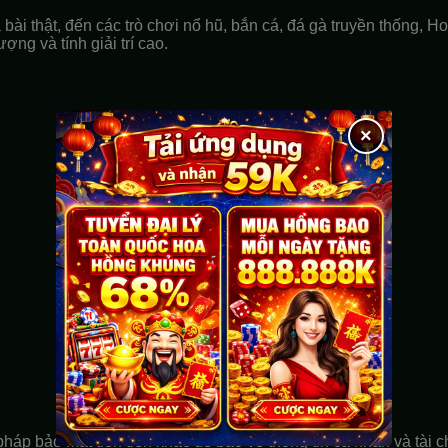
a bài thật, đến các trò chơi nổ hũ, bắn cá, đá gà truyền thống
ng và tính giải trí cao.
×
áp bảo mật tiên tiến khác để bảo vệ thông tin cá nhân và tài c