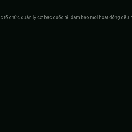
c tổ chức quản lý cờ bạc quốc tế, đảm bảo mọi hoạt động đều 
.