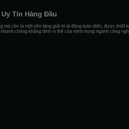
í Uy Tín Hàng Đầu
 mà còn là một nền tảng giải trí di động toàn diện, được thiết 
nhanh chóng khẳng định vị thế của mình trong ngành công nghiệp