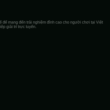
kế để mang đến trải nghiệm đỉnh cao cho người chơi tại Việt
 giải trí trực tuyến.