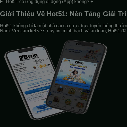
Hot51 có ứng dụng di động (App) không?
+
Giới Thiệu Về Hot51: Nền Tảng Giải Tr
Hot51 không chỉ là một nhà cái cá cược trực tuyến thông thường
Nam. Với cam kết về sự uy tín, minh bạch và an toàn, Hot51 đã 