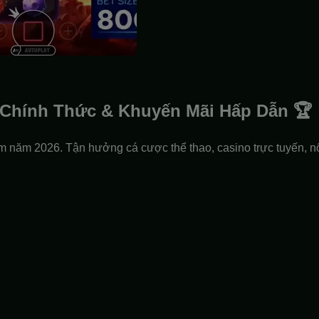
g Chính Thức & Khuyến Mãi Hấp Dẫn 🏆
m năm 2026. Tận hưởng cá cược thể thao, casino trực tuyến, nổ