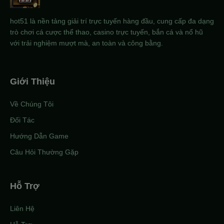
hot51 là nền tảng giải trí trực tuyến hàng đầu, cung cấp đa dạng
trò chơi cá cược thể thao, casino trực tuyến, bắn cá và nổ hũ
với trải nghiệm mượt mà, an toàn và công bằng.
Giới Thiệu
Về Chúng Tôi
Đối Tác
Hướng Dẫn Game
Câu Hỏi Thường Gặp
Hỗ Trợ
Liên Hệ