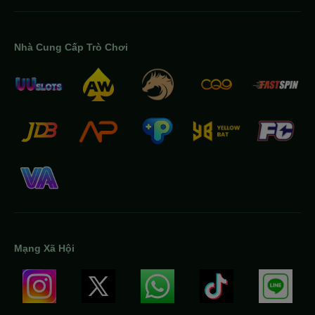
Nhà Cung Cấp Trò Chơi
Mạng Xã Hội