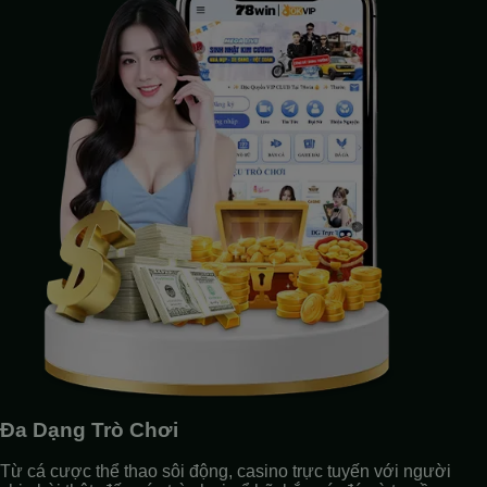
Đa Dạng Trò Chơi
Từ cá cược thể thao sôi động, casino trực tuyến với người