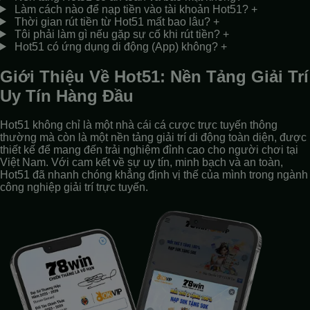
Làm cách nào để nạp tiền vào tài khoản Hot51?
+
Thời gian rút tiền từ Hot51 mất bao lâu?
+
Tôi phải làm gì nếu gặp sự cố khi rút tiền?
+
Hot51 có ứng dụng di động (App) không?
+
Giới Thiệu Về Hot51: Nền Tảng Giải Trí
Uy Tín Hàng Đầu
Hot51 không chỉ là một nhà cái cá cược trực tuyến thông
thường mà còn là một nền tảng giải trí di động toàn diện, được
thiết kế để mang đến trải nghiệm đỉnh cao cho người chơi tại
Việt Nam. Với cam kết về sự uy tín, minh bạch và an toàn,
Hot51 đã nhanh chóng khẳng định vị thế của mình trong ngành
công nghiệp giải trí trực tuyến.