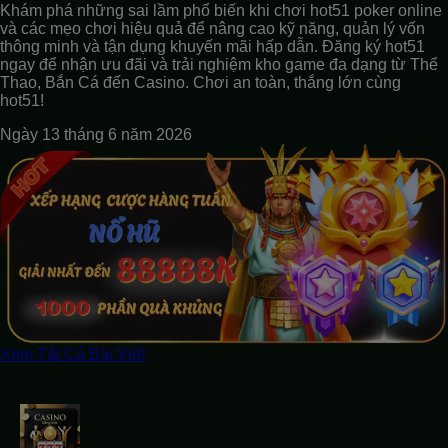
Khám phá những sai lầm phổ biến khi chơi hot51 poker online
và các mẹo chơi hiệu quả để nâng cao kỹ năng, quản lý vốn
thông minh và tận dụng khuyến mãi hấp dẫn. Đăng ký hot51
ngay để nhận ưu đãi và trải nghiệm kho game đa dạng từ Thể
Thao, Bắn Cá đến Casino. Chơi an toàn, thắng lớn cùng
hot51!
Ngày 13 tháng 6 năm 2026
Xem Tất Cả Bài Viết