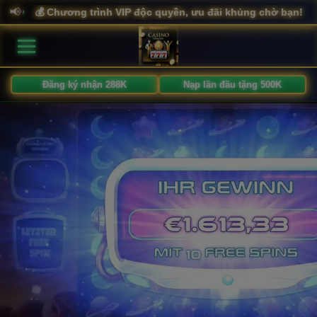
 Chương trình VIP độc quyền, ưu đãi khủng chờ bạn!
⭐ Tham
📢
•
Đăng ký nhận 288K
Nạp lần đầu tặng 500K