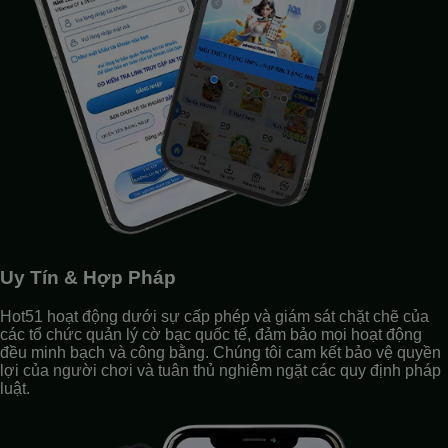
Uy Tín & Hợp Pháp
Hot51 hoạt động dưới sự cấp phép và giám sát chặt chẽ của
các tổ chức quản lý cờ bạc quốc tế, đảm bảo mọi hoạt động
đều minh bạch và công bằng. Chúng tôi cam kết bảo vệ quyền
lợi của người chơi và tuân thủ nghiêm ngặt các quy định pháp
luật.