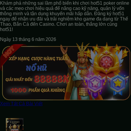
Khám phá những sai lầm phổ biến khi chơi hot51 poker online
và các mẹo chơi hiệu quả để nâng cao kỹ năng, quản lý vốn
thông minh và tận dụng khuyến mãi hấp dẫn. Đăng ký hot51
ngay để nhận ưu đãi và trải nghiệm kho game đa dạng từ Thể
Thao, Bắn Cá đến Casino. Chơi an toàn, thắng lớn cùng
hot51!
Ngày 13 tháng 6 năm 2026
Xem Tất Cả Bài Viết