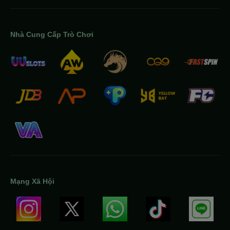
Nhà Cung Cấp Trò Chơi
Mạng Xã Hội