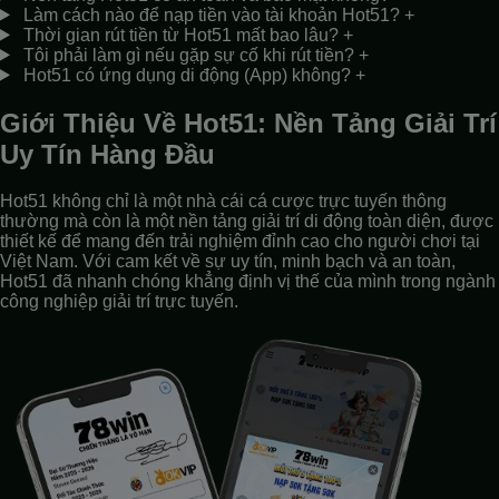
Làm cách nào để nạp tiền vào tài khoản Hot51?
+
Thời gian rút tiền từ Hot51 mất bao lâu?
+
Tôi phải làm gì nếu gặp sự cố khi rút tiền?
+
Hot51 có ứng dụng di động (App) không?
+
Giới Thiệu Về Hot51: Nền Tảng Giải Trí
Uy Tín Hàng Đầu
Hot51 không chỉ là một nhà cái cá cược trực tuyến thông
thường mà còn là một nền tảng giải trí di động toàn diện, được
thiết kế để mang đến trải nghiệm đỉnh cao cho người chơi tại
Việt Nam. Với cam kết về sự uy tín, minh bạch và an toàn,
Hot51 đã nhanh chóng khẳng định vị thế của mình trong ngành
công nghiệp giải trí trực tuyến.