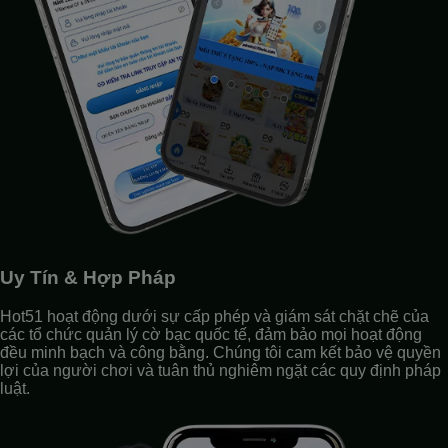
Uy Tín & Hợp Pháp
Hot51 hoạt động dưới sự cấp phép và giám sát chặt chẽ của
các tổ chức quản lý cờ bạc quốc tế, đảm bảo mọi hoạt động
đều minh bạch và công bằng. Chúng tôi cam kết bảo vệ quyền
lợi của người chơi và tuân thủ nghiêm ngặt các quy định pháp
luật.