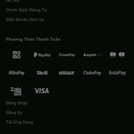
Hỗ Trợ
Chính Sách Riêng Tư
Điều Khoản Dịch Vụ
Phương Thức Thanh Toán
Đăng Nhập
Đăng Ký
Tải Ứng Dụng