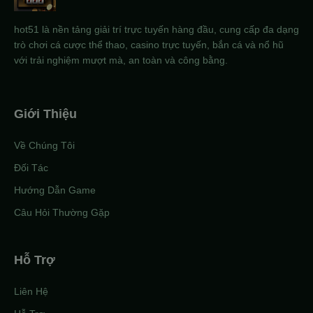
hot51 là nền tảng giải trí trực tuyến hàng đầu, cung cấp đa dạng
trò chơi cá cược thể thao, casino trực tuyến, bắn cá và nổ hũ
với trải nghiệm mượt mà, an toàn và công bằng.
Giới Thiệu
Về Chúng Tôi
Đối Tác
Hướng Dẫn Game
Câu Hỏi Thường Gặp
Hỗ Trợ
Liên Hệ