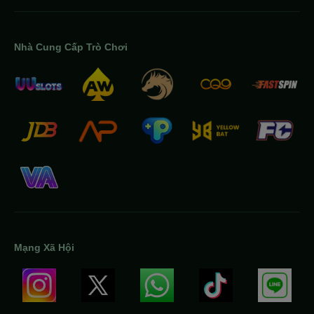
Nhà Cung Cấp Trò Chơi
Mạng Xã Hội