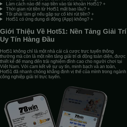
Làm cách nào để nạp tiền vào tài khoản Hot51?
+
Thời gian rút tiền từ Hot51 mất bao lâu?
+
Tôi phải làm gì nếu gặp sự cố khi rút tiền?
+
Hot51 có ứng dụng di động (App) không?
+
Giới Thiệu Về Hot51: Nền Tảng Giải Trí
Uy Tín Hàng Đầu
Hot51 không chỉ là một nhà cái cá cược trực tuyến thông
thường mà còn là một nền tảng giải trí di động toàn diện, được
thiết kế để mang đến trải nghiệm đỉnh cao cho người chơi tại
Việt Nam. Với cam kết về sự uy tín, minh bạch và an toàn,
Hot51 đã nhanh chóng khẳng định vị thế của mình trong ngành
công nghiệp giải trí trực tuyến.