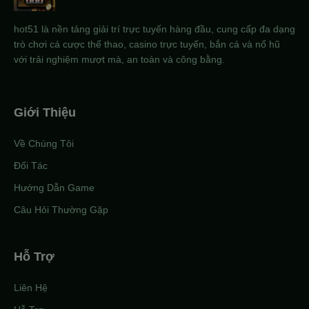
hot51 là nền tảng giải trí trực tuyến hàng đầu, cung cấp đa dạng
trò chơi cá cược thể thao, casino trực tuyến, bắn cá và nổ hũ
với trải nghiệm mượt mà, an toàn và công bằng.
Giới Thiệu
Về Chúng Tôi
Đối Tác
Hướng Dẫn Game
Câu Hỏi Thường Gặp
Hỗ Trợ
Liên Hệ