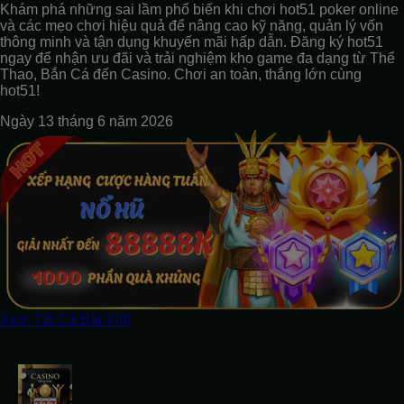
Khám phá những sai lầm phổ biến khi chơi hot51 poker online
và các mẹo chơi hiệu quả để nâng cao kỹ năng, quản lý vốn
thông minh và tận dụng khuyến mãi hấp dẫn. Đăng ký hot51
ngay để nhận ưu đãi và trải nghiệm kho game đa dạng từ Thể
Thao, Bắn Cá đến Casino. Chơi an toàn, thắng lớn cùng
hot51!
Ngày 13 tháng 6 năm 2026
Xem Tất Cả Bài Viết