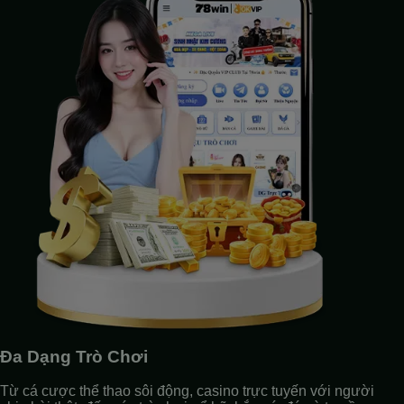
Đa Dạng Trò Chơi
Từ cá cược thể thao sôi động, casino trực tuyến với người