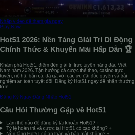
Nhấp video để tham gia ngay
Play Now
Hot51 2026: Nền Tảng Giải Trí Di Động
Chính Thức & Khuyến Mãi Hấp Dẫn 🏆
Khám phá Hot51, điểm đến giải trí trực tuyến hàng đầu Việt
Nam năm 2026. Tận hưởng cá cược thể thao, casino trực
tuyến, nổ hũ, bắn cá, đá gà với các ưu đãi độc quyền và trải
nghiệm an toàn tuyệt đối. Đăng ký Hot51 ngay để nhận thưởng
lớn!
Đăng Ký Ngay
Đăng Nhập Hot51
Câu Hỏi Thường Gặp về Hot51
Làm thế nào để đăng ký tài khoản Hot51?
+
Tỷ lệ hoàn trả và cược tại Hot51 có cao không?
+
Nền tảng Hot51 có an toàn và bảo mật không?
+