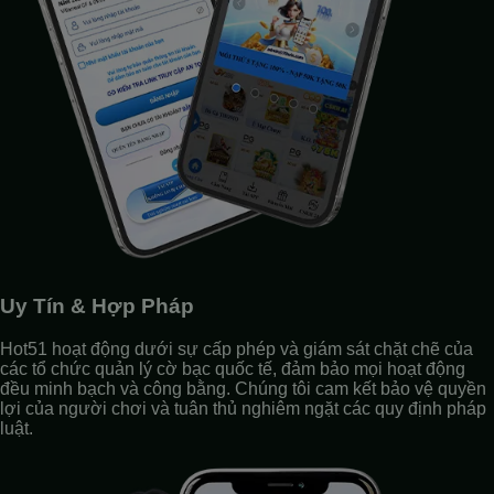
Uy Tín & Hợp Pháp
Hot51 hoạt động dưới sự cấp phép và giám sát chặt chẽ của
các tổ chức quản lý cờ bạc quốc tế, đảm bảo mọi hoạt động
đều minh bạch và công bằng. Chúng tôi cam kết bảo vệ quyền
lợi của người chơi và tuân thủ nghiêm ngặt các quy định pháp
luật.