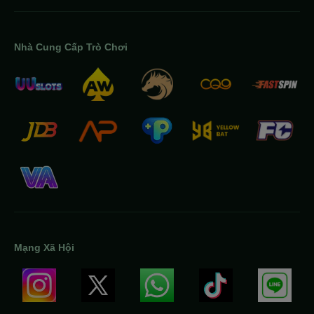
Nhà Cung Cấp Trò Chơi
Mạng Xã Hội