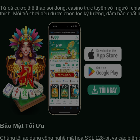
Từ cá cược thể thao sôi động, casino trực tuyến với người chi
thích. Mỗi trò chơi đều được chọn lọc kỹ lưỡng, đảm bảo chất lượ
Bảo Mật Tối Ưu
Chúng tôi áp dụng công nghệ mã hóa SSL 128-bit và các biện ph