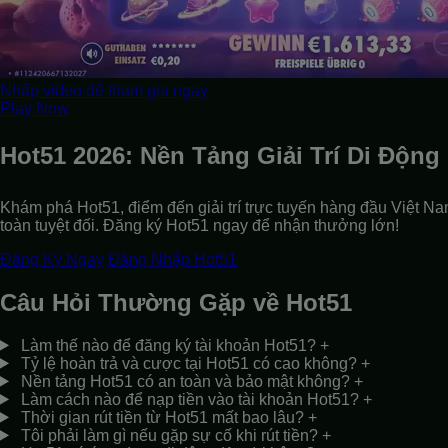
Nhấp video để tham gia ngay
Play Now
Hot51 2026: Nền Tảng Giải Trí Di Độn
Khám phá Hot51, điểm đến giải trí trực tuyến hàng đầu Việt Na
toàn tuyệt đối. Đăng ký Hot51 ngay để nhận thưởng lớn!
Đăng Ký Ngay
Đăng Nhập Hot51
Câu Hỏi Thường Gặp về Hot51
Làm thế nào để đăng ký tài khoản Hot51?
+
Tỷ lệ hoàn trả và cược tại Hot51 có cao không?
+
Nền tảng Hot51 có an toàn và bảo mật không?
+
Làm cách nào để nạp tiền vào tài khoản Hot51?
+
Thời gian rút tiền từ Hot51 mất bao lâu?
+
Tôi phải làm gì nếu gặp sự cố khi rút tiền?
+