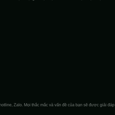
hotline, Zalo. Mọi thắc mắc và vấn đề của bạn sẽ được giải đáp