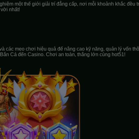
hiệm một thế giới giải trí đẳng cấp, nơi mỗi khoảnh khắc đều t
vời nhất!
 và các mẹo chơi hiệu quả để nâng cao kỹ năng, quản lý vốn t
 Bắn Cá đến Casino. Chơi an toàn, thắng lớn cùng hot51!