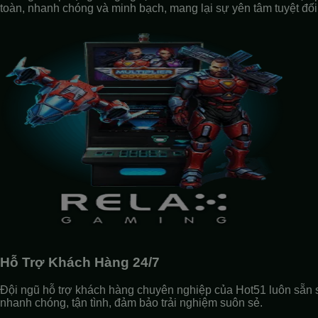
toàn, nhanh chóng và minh bạch, mang lại sự yên tâm tuyệt đối
Hỗ Trợ Khách Hàng 24/7
Đội ngũ hỗ trợ khách hàng chuyên nghiệp của Hot51 luôn sẵn sà
nhanh chóng, tận tình, đảm bảo trải nghiệm suôn sẻ.