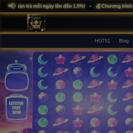
📢
rả mỗi ngày lên đến 1.5%!
•
💰 Chương trình VIP độc quy
HOT51
Blog