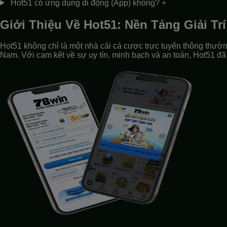
Hot51 có ứng dụng di động (App) không?
+
Giới Thiệu Về Hot51: Nền Tảng Giải Tr
Hot51 không chỉ là một nhà cái cá cược trực tuyến thông thường
Nam. Với cam kết về sự uy tín, minh bạch và an toàn, Hot51 đã 