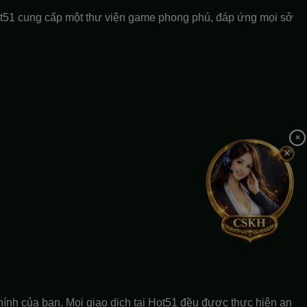
, Hot51 cung cấp một thư viện game phong phú, đáp ứng mọi sở
×
hính của bạn. Mọi giao dịch tại Hot51 đều được thực hiện an