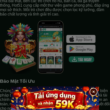
chia bài thật, đến các trò chơi nổ hũ, bắn cá, đá gà truyền
thống, Hot51 cung cấp một thư viện game phong phú, đáp ứng
mọi sở thích. Mỗi trò chơi đều được chọn lọc kỹ lưỡng, đảm
bảo chất lượng và tính giải trí cao.
Bảo Mật Tối Ưu
Chúng tôi áp dụng công nghệ mã hóa SSL 128-bit và các biện
×
pháp bảo mật tiên tiến khác để bảo vệ thông tin cá nhân và tài
chính của bạn. Mọi giao dịch tại Hot51 đều được thực hiện an
toàn, nhanh chóng và minh bạch, mang lại sự yên tâm tuyệt đối
cho người chơi.