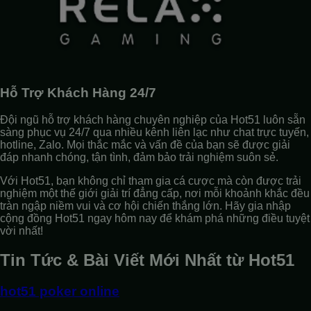
Hỗ Trợ Khách Hàng 24/7
Đội ngũ hỗ trợ khách hàng chuyên nghiệp của Hot51 luôn sẵn
sàng phục vụ 24/7 qua nhiều kênh liên lạc như chat trực tuyến,
hotline, Zalo. Mọi thắc mắc và vấn đề của bạn sẽ được giải
đáp nhanh chóng, tận tình, đảm bảo trải nghiệm suôn sẻ.
Với Hot51, bạn không chỉ tham gia cá cược mà còn được trải
nghiệm một thế giới giải trí đẳng cấp, nơi mỗi khoảnh khắc đều
tràn ngập niềm vui và cơ hội chiến thắng lớn. Hãy gia nhập
cộng đồng Hot51 ngay hôm nay để khám phá những điều tuyệt
vời nhất!
Tin Tức & Bài Viết Mới Nhất từ Hot51
hot51 poker online