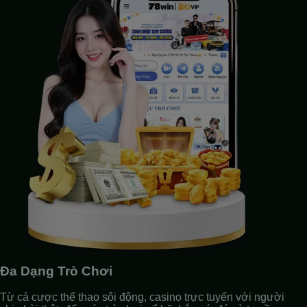
Đa Dạng Trò Chơi
Từ cá cược thể thao sôi động, casino trực tuyến với người