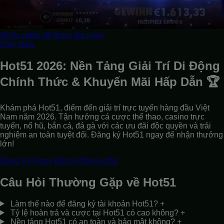
Nhấp video để tham gia ngay
Play Now
Hot51 2026: Nền Tảng Giải Trí Di Động
Chính Thức & Khuyến Mãi Hấp Dẫn 🏆
Khám phá Hot51, điểm đến giải trí trực tuyến hàng đầu Việt
Nam năm 2026. Tận hưởng cá cược thể thao, casino trực
tuyến, nổ hũ, bắn cá, đá gà với các ưu đãi độc quyền và trải
nghiệm an toàn tuyệt đối. Đăng ký Hot51 ngay để nhận thưởng
lớn!
Đăng Ký Ngay
Đăng Nhập Hot51
Câu Hỏi Thường Gặp về Hot51
Làm thế nào để đăng ký tài khoản Hot51?
+
Tỷ lệ hoàn trả và cược tại Hot51 có cao không?
+
Nền tảng Hot51 có an toàn và bảo mật không?
+