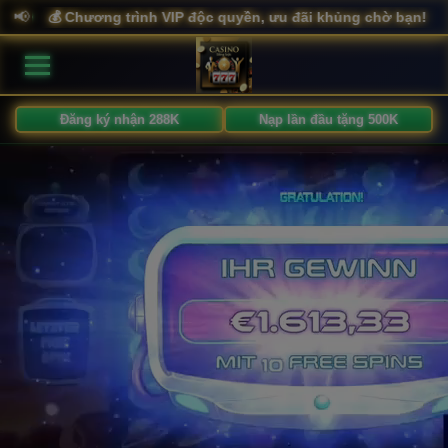
 Chương trình VIP độc quyền, ưu đãi khủng chờ bạn!
⭐ Tham
📢
•
Đăng ký nhận 288K
Nạp lần đầu tặng 500K