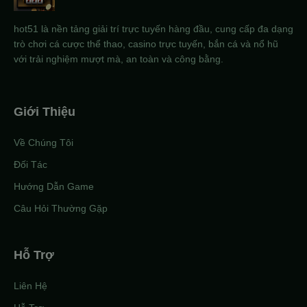
hot51 là nền tảng giải trí trực tuyến hàng đầu, cung cấp đa dạng
trò chơi cá cược thể thao, casino trực tuyến, bắn cá và nổ hũ
với trải nghiệm mượt mà, an toàn và công bằng.
Giới Thiệu
Về Chúng Tôi
Đối Tác
Hướng Dẫn Game
Câu Hỏi Thường Gặp
Hỗ Trợ
Liên Hệ