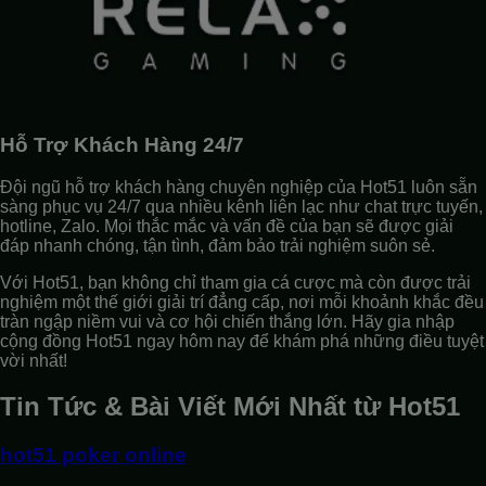
Hỗ Trợ Khách Hàng 24/7
Đội ngũ hỗ trợ khách hàng chuyên nghiệp của Hot51 luôn sẵn
sàng phục vụ 24/7 qua nhiều kênh liên lạc như chat trực tuyến,
hotline, Zalo. Mọi thắc mắc và vấn đề của bạn sẽ được giải
đáp nhanh chóng, tận tình, đảm bảo trải nghiệm suôn sẻ.
Với Hot51, bạn không chỉ tham gia cá cược mà còn được trải
nghiệm một thế giới giải trí đẳng cấp, nơi mỗi khoảnh khắc đều
tràn ngập niềm vui và cơ hội chiến thắng lớn. Hãy gia nhập
cộng đồng Hot51 ngay hôm nay để khám phá những điều tuyệt
vời nhất!
Tin Tức & Bài Viết Mới Nhất từ Hot51
hot51 poker online