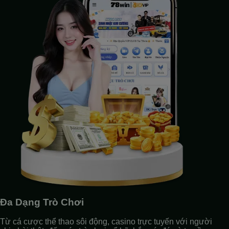
Đa Dạng Trò Chơi
Từ cá cược thể thao sôi động, casino trực tuyến với người