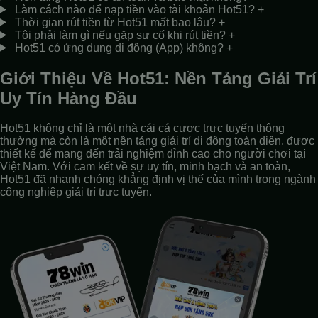
Làm cách nào để nạp tiền vào tài khoản Hot51?
+
Thời gian rút tiền từ Hot51 mất bao lâu?
+
Tôi phải làm gì nếu gặp sự cố khi rút tiền?
+
Hot51 có ứng dụng di động (App) không?
+
Giới Thiệu Về Hot51: Nền Tảng Giải Trí
Uy Tín Hàng Đầu
Hot51 không chỉ là một nhà cái cá cược trực tuyến thông
thường mà còn là một nền tảng giải trí di động toàn diện, được
thiết kế để mang đến trải nghiệm đỉnh cao cho người chơi tại
Việt Nam. Với cam kết về sự uy tín, minh bạch và an toàn,
Hot51 đã nhanh chóng khẳng định vị thế của mình trong ngành
công nghiệp giải trí trực tuyến.