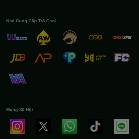
Nhà Cung Cấp Trò Chơi
Mạng Xã Hội