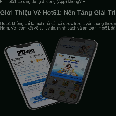
Hot51 có ứng dụng di động (App) không?
+
Giới Thiệu Về Hot51: Nền Tảng Giải Tr
Hot51 không chỉ là một nhà cái cá cược trực tuyến thông thường
Nam. Với cam kết về sự uy tín, minh bạch và an toàn, Hot51 đã 