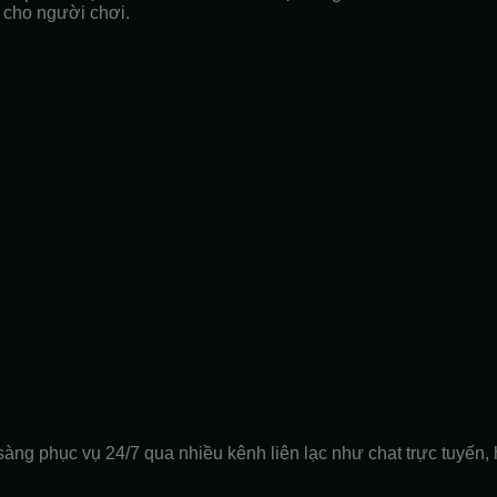
 cho người chơi.
ng phục vụ 24/7 qua nhiều kênh liên lạc như chat trực tuyến, 