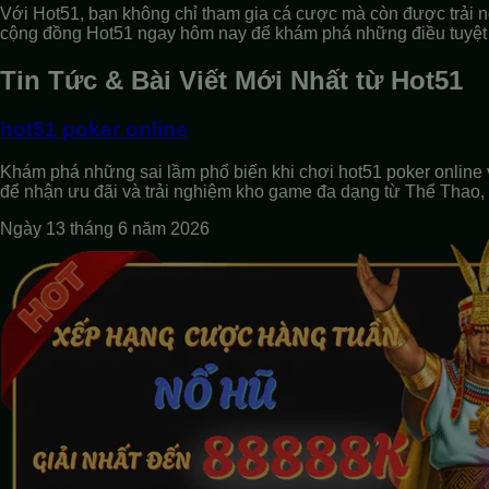
Với Hot51, bạn không chỉ tham gia cá cược mà còn được trải ng
cộng đồng Hot51 ngay hôm nay để khám phá những điều tuyệt 
Tin Tức & Bài Viết Mới Nhất từ Hot51
hot51 poker online
Khám phá những sai lầm phổ biến khi chơi hot51 poker online
để nhận ưu đãi và trải nghiệm kho game đa dạng từ Thể Thao,
Ngày 13 tháng 6 năm 2026