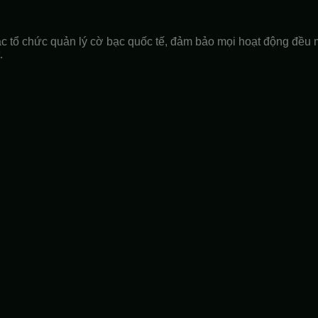
c tổ chức quản lý cờ bạc quốc tế, đảm bảo mọi hoạt động đều 
.