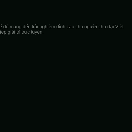
kế để mang đến trải nghiệm đỉnh cao cho người chơi tại Việt
 giải trí trực tuyến.