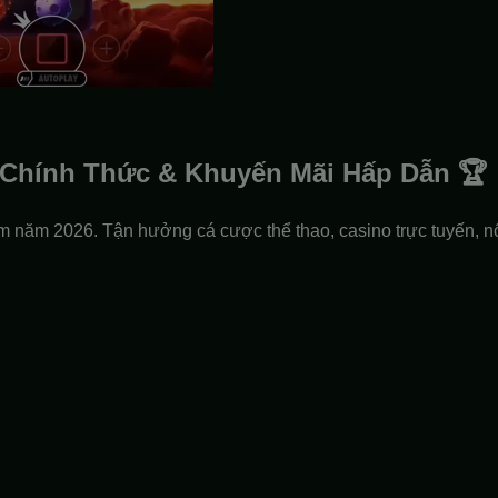
g Chính Thức & Khuyến Mãi Hấp Dẫn 🏆
m năm 2026. Tận hưởng cá cược thể thao, casino trực tuyến, nổ