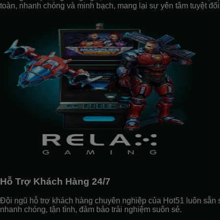
toàn, nhanh chóng và minh bạch, mang lại sự yên tâm tuyệt đối
Hỗ Trợ Khách Hàng 24/7
Đội ngũ hỗ trợ khách hàng chuyên nghiệp của Hot51 luôn sẵn sà
nhanh chóng, tận tình, đảm bảo trải nghiệm suôn sẻ.