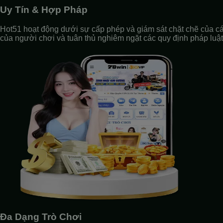
Uy Tín & Hợp Pháp
Hot51 hoạt động dưới sự cấp phép và giám sát chặt chẽ của cá
của người chơi và tuân thủ nghiêm ngặt các quy định pháp luật
Đa Dạng Trò Chơi