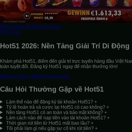
Nhấp video để tham gia ngay
Play Now
Hot51 2026: Nền Tảng Giải Trí Di Độn
Khám phá Hot51, điểm đến giải trí trực tuyến hàng đầu Việt Na
toàn tuyệt đối. Đăng ký Hot51 ngay để nhận thưởng lớn!
Đăng Ký Ngay
Đăng Nhập Hot51
Câu Hỏi Thường Gặp về Hot51
Làm thế nào để đăng ký tài khoản Hot51?
+
Tỷ lệ hoàn trả và cược tại Hot51 có cao không?
+
Nền tảng Hot51 có an toàn và bảo mật không?
+
Làm cách nào để nạp tiền vào tài khoản Hot51?
+
Thời gian rút tiền từ Hot51 mất bao lâu?
+
Tôi phải làm gì nếu gặp sự cố khi rút tiền?
+