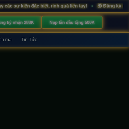
đặc biệt, rinh quà liền tay!
•
🎁 Đăng ký ngay để nhận n
ng ký nhận 288K
Nạp lần đầu tặng 500K
ến mãi
Tin Tức