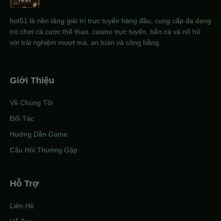
hot51 là nền tảng giải trí trực tuyến hàng đầu, cung cấp đa dạng
trò chơi cá cược thể thao, casino trực tuyến, bắn cá và nổ hũ
với trải nghiệm mượt mà, an toàn và công bằng.
Giới Thiệu
Về Chúng Tôi
Đối Tác
Hướng Dẫn Game
Câu Hỏi Thường Gặp
Hỗ Trợ
Liên Hệ