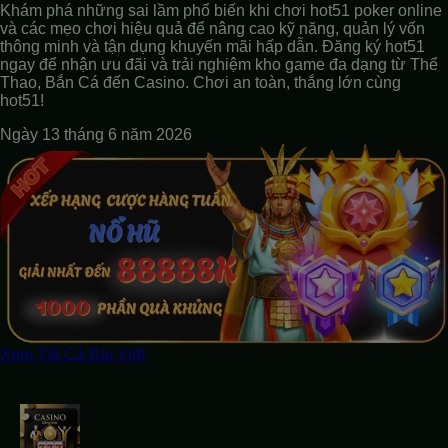
Khám phá những sai lầm phổ biến khi chơi hot51 poker online
và các mẹo chơi hiệu quả để nâng cao kỹ năng, quản lý vốn
thông minh và tận dụng khuyến mãi hấp dẫn. Đăng ký hot51
ngay để nhận ưu đãi và trải nghiệm kho game đa dạng từ Thể
Thao, Bắn Cá đến Casino. Chơi an toàn, thắng lớn cùng
hot51!
Ngày 13 tháng 6 năm 2026
Xem Tất Cả Bài Viết