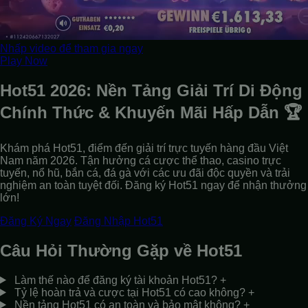
Nhấp video để tham gia ngay
Play Now
Hot51 2026: Nền Tảng Giải Trí Di Động
Chính Thức & Khuyến Mãi Hấp Dẫn 🏆
Khám phá Hot51, điểm đến giải trí trực tuyến hàng đầu Việt
Nam năm 2026. Tận hưởng cá cược thể thao, casino trực
tuyến, nổ hũ, bắn cá, đá gà với các ưu đãi độc quyền và trải
nghiệm an toàn tuyệt đối. Đăng ký Hot51 ngay để nhận thưởng
lớn!
Đăng Ký Ngay
Đăng Nhập Hot51
Câu Hỏi Thường Gặp về Hot51
Làm thế nào để đăng ký tài khoản Hot51?
+
Tỷ lệ hoàn trả và cược tại Hot51 có cao không?
+
Nền tảng Hot51 có an toàn và bảo mật không?
+