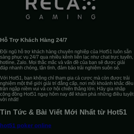
Hỗ Trợ Khách Hàng 24/7
Đội ngũ hỗ trợ khách hàng chuyên nghiệp của Hot51 luôn sẵn
sàng phục vụ 24/7 qua nhiều kênh liên lạc như chat trực tuyến,
hotline, Zalo. Mọi thắc mắc và vấn đề của bạn sẽ được giải
đáp nhanh chóng, tận tình, đảm bảo trải nghiệm suôn sẻ.
Với Hot51, bạn không chỉ tham gia cá cược mà còn được trải
nghiệm một thế giới giải trí đẳng cấp, nơi mỗi khoảnh khắc đều
tràn ngập niềm vui và cơ hội chiến thắng lớn. Hãy gia nhập
cộng đồng Hot51 ngay hôm nay để khám phá những điều tuyệt
vời nhất!
Tin Tức & Bài Viết Mới Nhất từ Hot51
hot51 poker online