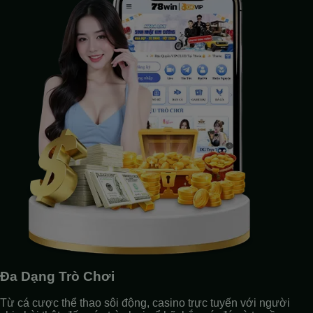
Đa Dạng Trò Chơi
Từ cá cược thể thao sôi động, casino trực tuyến với người